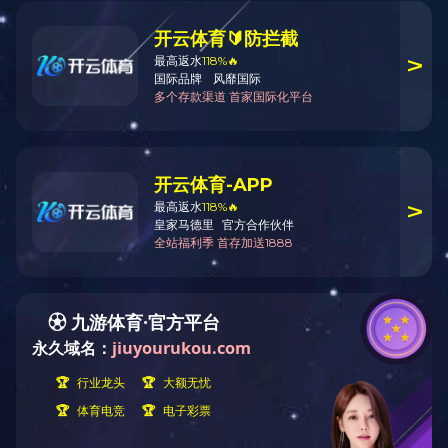
闻
动
态
爱
游
戏
在
线
官
网
（中
国）
有
限
公
司
电 话：
0535-5577766
传 真：0535-5573311