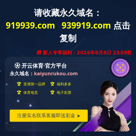
网
站
首
首页
页
关
公司简介
荣誉资质
于
我
生产设备
厂容厂貌
们
爱游戏在线官网（中国）有限
产
公司
品
展
示
生产设备
新