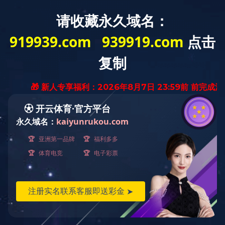
网站首页
关于我们
产品展示
首页
新闻动态
爱游戏在线官网（中国）有限公司
标签导航
液压劈木机