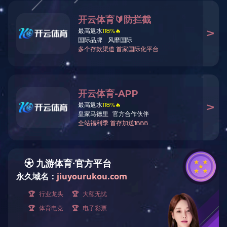
电 话：
0535-5577766
传 真：0535-5573311
移动电话：
13697883711
姜经理
电子邮件：
dongheng@ytdongheng.com
邮政编码：265505
地 址：山东省烟台市福山经济开发区陕西路
Copyright © 2022 爱游戏在线官网（中国）有限公司 营业执照
提供技术支持：
中企动力
烟台
SEO
京ICP备10002622号-38
电话
邮箱
联系