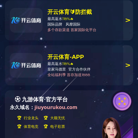
闻
动
破碎锤
态
振动夯
爱
游
戏
其他属具
在
线
官
网
（中
国）
有
限
公
YDH12000-15000
司