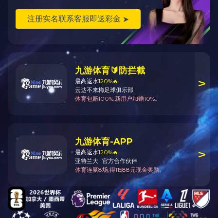
YDH30000-40000
YDH2500-5500
YDH6000-8000