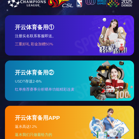
YDH9000-10000
<
1
>
电 话：
0535-5577766
传 真：0535-5573311
移动电话：
13697883711
姜经理