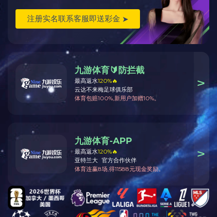
爱游戏在线官网（中国）有限公司成立于2010年6
月
2018-06-23
植树挖坑机的作用和使用
2018-06-23
植树挖坑机后期维修问题
2018-06-23
崭新的挖坑机在使用时有哪些注意事项？
2018-06-23