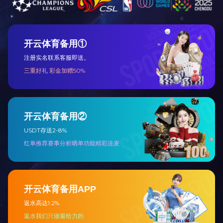
电 话：
0535-5577766
传 真：0535-5573311
移动电话：
13697883711
姜经理
电子邮件：
dongheng@ytdongheng.com
邮政编码：265505
地 址：山东省烟台市福山经济开发区陕西路
Copyright © 2022 爱游戏在线官网（中国）有限公司 营业执照
提供技术支持：
中企动力
烟台
SEO
京ICP备10002622号-38
电话
邮箱
联系